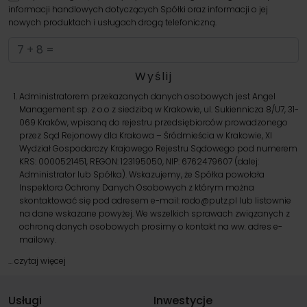
informacji handlowych dotyczących Spółki oraz informacji o jej
nowych produktach i usługach drogą telefoniczną.
Administratorem przekazanych danych osobowych jest Angel
Management sp. z o.o z siedzibą w Krakowie, ul. Sukiennicza 8/U7, 31-
069 Kraków, wpisaną do rejestru przedsiębiorców prowadzonego
przez Sąd Rejonowy dla Krakowa – Śródmieścia w Krakowie, XI
Wydział Gospodarczy Krajowego Rejestru Sądowego pod numerem
KRS: 0000521451, REGON: 123195050, NIP: 6762479607 (dalej:
Administrator lub Spółka). Wskazujemy, że Spółka powołała
Inspektora Ochrony Danych Osobowych z którym można
skontaktować się pod adresem e-mail:
rodo@putz.pl
lub listownie
na dane wskazane powyżej. We wszelkich sprawach związanych z
ochroną danych osobowych prosimy o kontakt na ww. adres e-
mailowy.
…
czytaj więcej
Usługi
Inwestycje