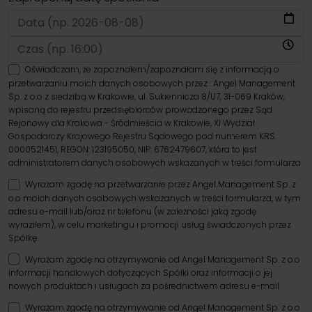
Oświadczam, że zapoznałem/zapoznałam się z informacją o
przetwarzaniu moich danych osobowych przez : Angel Management
Sp. z o.o z siedzibą w Krakowie, ul. Sukiennicza 8/U7, 31-069 Kraków,
wpisaną do rejestru przedsiębiorców prowadzonego przez Sąd
Rejonowy dla Krakowa - Śródmieścia w Krakowie, XI Wydział
Gospodarczy Krajowego Rejestru Sądowego pod numerem KRS:
0000521451, REGON: 123195050, NIP: 6762479607, która to jest
administratorem danych osobowych wskazanych w treści formularza.
Wyrażam zgodę na przetwarzanie przez Angel Management Sp. z
o.o moich danych osobowych wskazanych w treści formularza, w tym
adresu e-mail lub/oraz nr telefonu (w zależności jaką zgodę
wyraziłem), w celu marketingu i promocji usług świadczonych przez
Spółkę.
Wyrażam zgodę na otrzymywanie od Angel Management Sp. z o.o
informacji handlowych dotyczących Spółki oraz informacji o jej
nowych produktach i usługach za pośrednictwem adresu e-mail.
Wyrażam zgodę na otrzymywanie od Angel Management Sp. z o.o