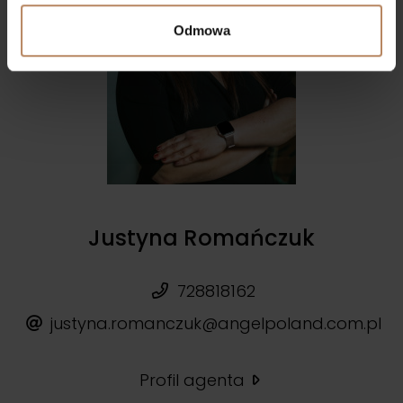
Odmowa
Justyna Romańczuk
728818162
justyna.romanczuk@angelpoland.com.pl
Profil agenta