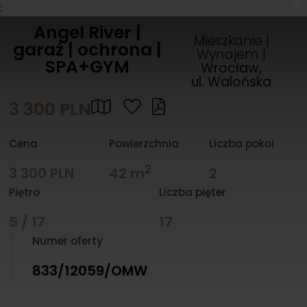
:
Angel River |
Mieszkanie |
garaż | ochrona |
Wynajem |
SPA+GYM
Wrocław,
ul. Walońska
3 300 PLN
Cena
Powierzchnia
Liczba pokoi
2
3 300 PLN
42 m
2
Piętro
Liczba pięter
5 / 17
17
Numer oferty
833/12059/OMW