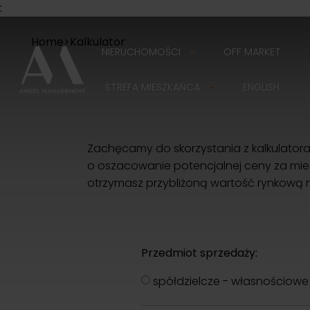
:
Home
>
Kalkulator
NIERUCHOMOŚCI
OFF MARKET
STREFA MIESZKAŃCA
ENGLISH
Zachęcamy do skorzystania z kalkulatora
o oszacowanie potencjalnej ceny za miesz
otrzymasz przybliżoną wartość rynkową ni
Przedmiot sprzedaży:
spółdzielcze - własnościowe