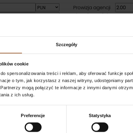
Prowizja agencji
nieruchomości:
VAT od prowizji
agencji
nieruchomości:
Szczegóły
Opłata sądowa:
Suma opłat
dodatkowych:
 plików cookie
RAZEM (cena +
do spersonalizowania treści i reklam, aby oferować funkcje sp
opłaty):
ormacje o tym, jak korzystasz z naszej witryny, udostępniamy p
Partnerzy mogą połączyć te informacje z innymi danymi otrzym
nia z ich usług.
Preferencje
Statystyka
ycje
Popularne Lokalizacje
laza
Nieruchomości Wrocław