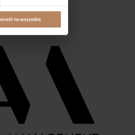
Zleć poszukiwanie
Kalkulator
ezwól na wszystkie