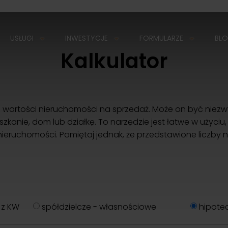
USŁUGI
INWESTYCJE
FORMULARZE
BL
Kalkulator
 wartości nieruchomości na sprzedaż. Może on być niezwy
kanie, dom lub działkę. To narzędzie jest łatwe w użyciu,
eruchomości. Pamiętaj jednak, że przedstawione liczby n
 z KW
spółdzielcze - własnościowe
hipotec