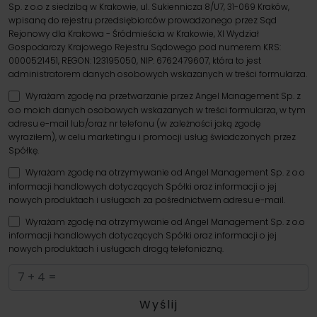
Sp. z o.o z siedzibą w Krakowie, ul. Sukiennicza 8/U7, 31-069 Kraków,
wpisaną do rejestru przedsiębiorców prowadzonego przez Sąd
Rejonowy dla Krakowa - Śródmieścia w Krakowie, XI Wydział
Gospodarczy Krajowego Rejestru Sądowego pod numerem KRS:
0000521451, REGON: 123195050, NIP: 6762479607, która to jest
administratorem danych osobowych wskazanych w treści formularza.
Wyrażam zgodę na przetwarzanie przez Angel Management Sp. z
o.o moich danych osobowych wskazanych w treści formularza, w tym
adresu e-mail lub/oraz nr telefonu (w zależności jaką zgodę
wyraziłem), w celu marketingu i promocji usług świadczonych przez
Spółkę.
Wyrażam zgodę na otrzymywanie od Angel Management Sp. z o.o
informacji handlowych dotyczących Spółki oraz informacji o jej
nowych produktach i usługach za pośrednictwem adresu e-mail.
Wyrażam zgodę na otrzymywanie od Angel Management Sp. z o.o
informacji handlowych dotyczących Spółki oraz informacji o jej
nowych produktach i usługach drogą telefoniczną.