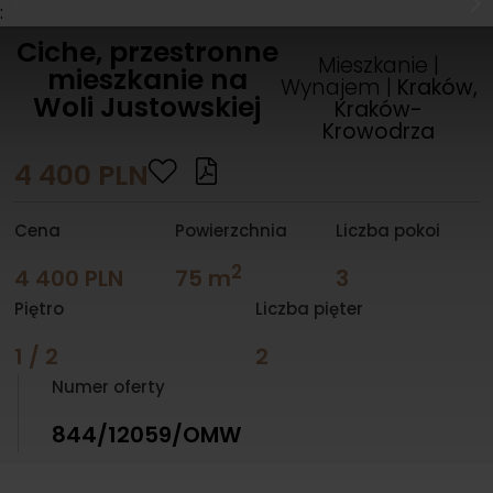
:
Ciche, przestronne
Mieszkanie |
mieszkanie na
Wynajem |
Kraków,
Woli Justowskiej
Kraków-
Krowodrza
4 400 PLN
Cena
Powierzchnia
Liczba pokoi
2
4 400 PLN
75 m
3
Piętro
Liczba pięter
1 / 2
2
Numer oferty
844/12059/OMW