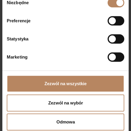
Niezbędne
zgody
Preferencje
Maciej Lubaszewski
Statystyka
+48888460250
Marketing
maciej.lubaszewski@angelpoland.com.pl
Zezwól na wszystkie
Profil agenta
Zezwól na wybór
Imię
Odmowa
Nazwisko