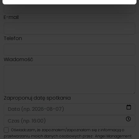
E-mail
Telefon
Wiadomość
Zaproponuj datę spotkania
Oświadczam, że zapoznałem/zapoznałam się z informacją o
przetwarzaniu moich danych osobowych przez : Angel Management