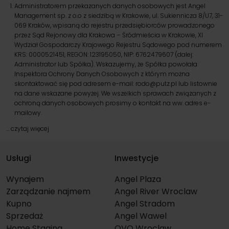
Administratorem przekazanych danych osobowych jest Angel
Management sp. z o.o z siedzibą w Krakowie, ul. Sukiennicza 8/U7, 31-
069 Kraków, wpisaną do rejestru przedsiębiorców prowadzonego
przez Sąd Rejonowy dla Krakowa – Śródmieścia w Krakowie, XI
Wydział Gospodarczy Krajowego Rejestru Sądowego pod numerem
KRS: 0000521451, REGON: 123195050, NIP: 6762479607 (dalej:
Administrator lub Spółka). Wskazujemy, że Spółka powołała
Inspektora Ochrony Danych Osobowych z którym można
skontaktować się pod adresem e-mail:
rodo@putz.pl
lub listownie
na dane wskazane powyżej. We wszelkich sprawach związanych z
ochroną danych osobowych prosimy o kontakt na ww. adres e-
mailowy.
…
czytaj więcej
Usługi
Inwestycje
Wynajem
Angel Plaza
Zarządzanie najmem
Angel River Wroclaw
Kupno
Angel Stradom
Sprzedaż
Angel Wawel
Home Staging
OVO Wroclaw